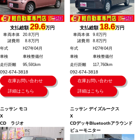
29.6
18.6
支払総額
万円
支払総額
万円
車両本体
20.8万円
車両本体
9.8万円
諸費用
8.8万円
諸費用
8.8万円
年式
H27年04月
年式
H27年04月
車検
車検整備付
車検
車検整備付
走行距離
95,591km
走行距離
117,760km
092-674-3818
092-674-3818
在庫お問い合わせ
在庫お問い合わせ
詳細はこちら
詳細はこちら
ニッサン
モコ
ニッサン
デイズルークス
X
X
CD ラジオ
CDデッキBluetoothアラウンド
ビューモニター