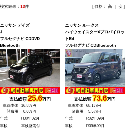
検索結果：
13
件
[ 価格：
高
｜
安
]
ニッサン
デイズ
ニッサン
ルークス
J
ハイウェイスターXプロパイロッ
フルセグナビ CDDVD
トEd
Bluetooth
フルセグナビ CDBluetooth
25.6
73.6
支払総額
万円
支払総額
万円
車両本体
16.8万円
車両本体
68.1万円
諸費用
8.8万円
諸費用
5.5万円
年式
H30年02月
年式
R02年09月
車検
車検整備付
車検
R09年09月