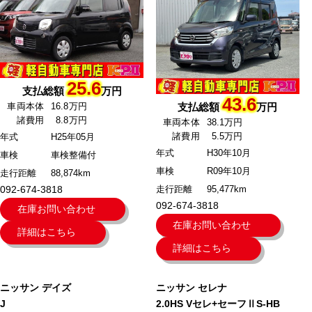
25.6
支払総額
万円
43.6
車両本体
16.8万円
支払総額
万円
諸費用
8.8万円
車両本体
38.1万円
諸費用
5.5万円
年式
H25年05月
年式
H30年10月
車検
車検整備付
車検
R09年10月
走行距離
88,874km
092-674-3818
走行距離
95,477km
092-674-3818
在庫お問い合わせ
在庫お問い合わせ
詳細はこちら
詳細はこちら
ニッサン
デイズ
ニッサン
セレナ
J
2.0HS Vセレ+セーフⅡS-HB