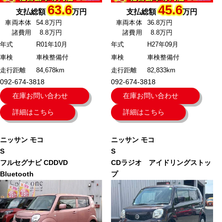
63.6
45.6
支払総額
万円
支払総額
万円
車両本体
54.8万円
車両本体
36.8万円
諸費用
8.8万円
諸費用
8.8万円
年式
R01年10月
年式
H27年09月
車検
車検整備付
車検
車検整備付
走行距離
84,678km
走行距離
82,833km
092-674-3818
092-674-3818
在庫お問い合わせ
在庫お問い合わせ
詳細はこちら
詳細はこちら
ニッサン
モコ
ニッサン
モコ
S
S
フルセグナビ CDDVD
CDラジオ アイドリングストッ
Bluetooth
プ