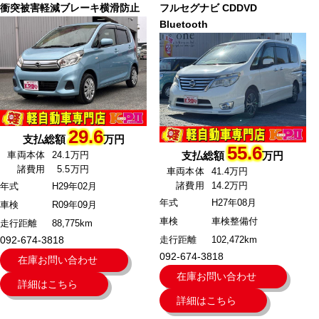
衝突被害軽減ブレーキ横滑防止
フルセグナビ CDDVD
Bluetooth
29.6
支払総額
万円
55.6
車両本体
24.1万円
支払総額
万円
諸費用
5.5万円
車両本体
41.4万円
諸費用
14.2万円
年式
H29年02月
年式
H27年08月
車検
R09年09月
車検
車検整備付
走行距離
88,775km
092-674-3818
走行距離
102,472km
092-674-3818
在庫お問い合わせ
在庫お問い合わせ
詳細はこちら
詳細はこちら